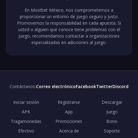
En Mostbet México, nos comprometemos a
proporcionar un entorno de juego seguro y justo.
Promovemos la responsabilidad en cada apuesta. Si
usted o alguien que conoce tiene problemas con el
juego, recomendamos contactar a organizaciones
especializadas en adicciones al juego.
Contáctanos:
Correo electrónico
Facebook
Twitter
Discord
Iniciar sesión
Registrarse
Descargar
APK
App
Juego
Tragamonedas
Promociones
Bono
Efectivo
Acerca de
Soporte