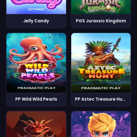
Jelly Candy
PGS Jurassic Kingdom
PP Wild Wild Pearls
PP Aztec Treasure Hunt