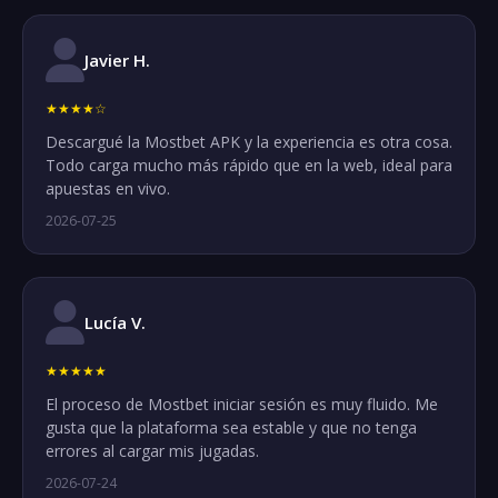
Javier H.
★★★★☆
Descargué la Mostbet APK y la experiencia es otra cosa.
Todo carga mucho más rápido que en la web, ideal para
apuestas en vivo.
2026-07-25
Lucía V.
★★★★★
El proceso de Mostbet iniciar sesión es muy fluido. Me
gusta que la plataforma sea estable y que no tenga
errores al cargar mis jugadas.
2026-07-24