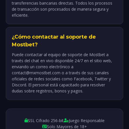
transferencias bancarias directas. Todos los procesos
de transacción son procesados de manera segura y
eficiente.
¿Cómo contactar al soporte de
Mostbet?
Puede contactar al equipo de soporte de Mostbet a
través del chat en vivo disponible 24/7 en el sitio web,
enviando un correo electrónico a
contact@mxmostbet.com
o a través de sus canales
oficiales de redes sociales como Facebook, Twitter y
Discord. El personal está capacitado para resolver
dudas sobre registros, bonos y pagos.
SSL Cifrado 256-bit
Juego Responsable
Solo Mayores de 18+