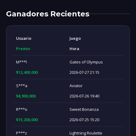
Ganadores Recientes
Usuario
Juego
Premio
Hora
M***l
Gates of Olympus
$12,400,000
2026-07-27 21:15
S***a
Aviator
$8,900,000
2026-07-26 19:40
R***o
Sweet Bonanza
$15,200,000
2026-07-25 15:20
P***z
Lightning Roulette