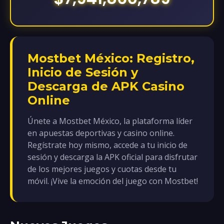
Mostbet México: Registro,
Inicio de Sesión y
Descarga de APK Casino
Online
Únete a Mostbet México, la plataforma líder
en apuestas deportivas y casino online.
Regístrate hoy mismo, accede a tu inicio de
sesión y descarga la APK oficial para disfrutar
de los mejores juegos y cuotas desde tu
móvil. ¡Vive la emoción del juego con Mostbet!