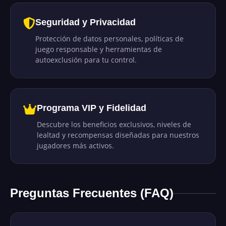
Seguridad y Privacidad
Protección de datos personales, políticas de
juego responsable y herramientas de
autoexclusión para tu control.
Programa VIP y Fidelidad
Descubre los beneficios exclusivos, niveles de
lealtad y recompensas diseñadas para nuestros
jugadores más activos.
Preguntas Frecuentes (FAQ)