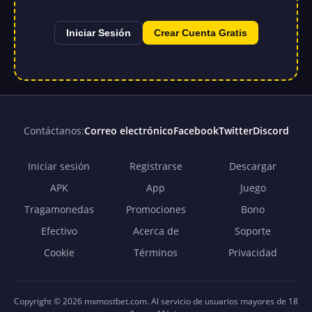
Iniciar Sesión
Crear Cuenta Gratis
Contáctanos:
Correo electrónico
Facebook
Twitter
Discord
Iniciar sesión
Registrarse
Descargar
APK
App
Juego
Tragamonedas
Promociones
Bono
Efectivo
Acerca de
Soporte
Cookie
Términos
Privacidad
Copyright © 2026 mxmostbet.com. Al servicio de usuarios mayores de 18