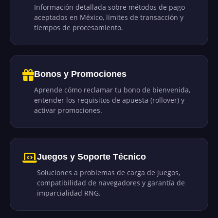
Información detallada sobre métodos de pago
aceptados en México, límites de transacción y
tiempos de procesamiento.
Bonos y Promociones
Aprende cómo reclamar tu bono de bienvenida,
entender los requisitos de apuesta (rollover) y
activar promociones.
Juegos y Soporte Técnico
Soluciones a problemas de carga de juegos,
compatibilidad de navegadores y garantía de
imparcialidad RNG.