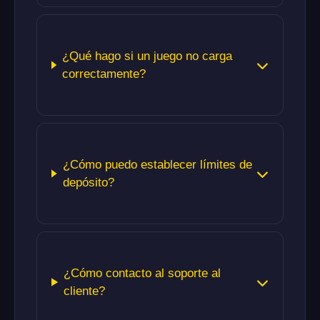
¿Qué hago si un juego no carga
correctamente?
¿Cómo puedo establecer límites de
depósito?
¿Cómo contacto al soporte al
cliente?