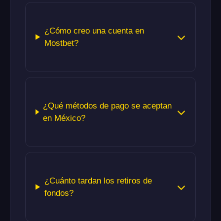
¿Cómo creo una cuenta en
Mostbet?
¿Qué métodos de pago se aceptan
en México?
¿Cuánto tardan los retiros de
fondos?