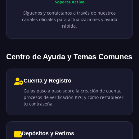
Soporte Activo
Síguenos y contáctanos a través de nuestros
canales oficiales para actualizaciones y ayuda
rápida.
Centro de Ayuda y Temas Comunes
Cuenta y Registro
Guías paso a paso sobre la creación de cuenta,
procesos de verificación KYC y cómo restablecer
tu contraseña.
Depósitos y Retiros