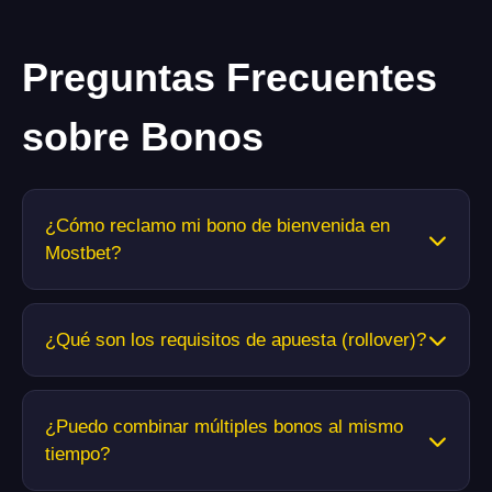
Preguntas Frecuentes
sobre Bonos
¿Cómo reclamo mi bono de bienvenida en
Mostbet?
¿Qué son los requisitos de apuesta (rollover)?
¿Puedo combinar múltiples bonos al mismo
tiempo?