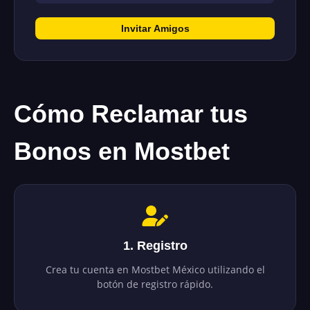
Invitar Amigos
Cómo Reclamar tus
Bonos en Mostbet
1. Registro
Crea tu cuenta en Mostbet México utilizando el
botón de registro rápido.