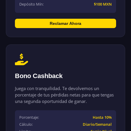
Depósito Mín:
$100 MXN
Reclamar Ahora
Bono Cashback
Juega con tranquilidad. Te devolvemos un
porcentaje de tus pérdidas netas para que tengas
una segunda oportunidad de ganar.
Porcentaje:
Hasta 10%
Cálculo:
Diario/Semanal