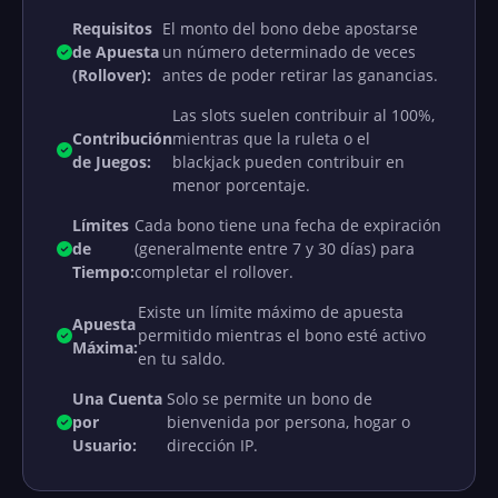
Requisitos
El monto del bono debe apostarse
de Apuesta
un número determinado de veces
(Rollover):
antes de poder retirar las ganancias.
Las slots suelen contribuir al 100%,
Contribución
mientras que la ruleta o el
de Juegos:
blackjack pueden contribuir en
menor porcentaje.
Límites
Cada bono tiene una fecha de expiración
de
(generalmente entre 7 y 30 días) para
Tiempo:
completar el rollover.
Existe un límite máximo de apuesta
Apuesta
permitido mientras el bono esté activo
Máxima:
en tu saldo.
Una Cuenta
Solo se permite un bono de
por
bienvenida por persona, hogar o
Usuario:
dirección IP.