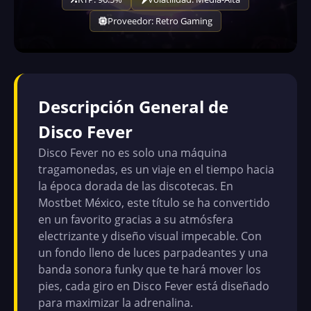
Proveedor: Retro Gaming
Descripción General de
Disco Fever
Disco Fever no es solo una máquina
tragamonedas, es un viaje en el tiempo hacia
la época dorada de las discotecas. En
Mostbet México, este título se ha convertido
en un favorito gracias a su atmósfera
electrizante y diseño visual impecable. Con
un fondo lleno de luces parpadeantes y una
banda sonora funky que te hará mover los
pies, cada giro en Disco Fever está diseñado
para maximizar la adrenalina.