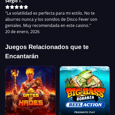
Sergio T.
"La volatilidad es perfecta para mi estilo. No te
aburres nunca y los sonidos de Disco Fever son
geniales. Muy recomendada en este casino."
20 de enero, 2026
Juegos Relacionados que te
Encantarán