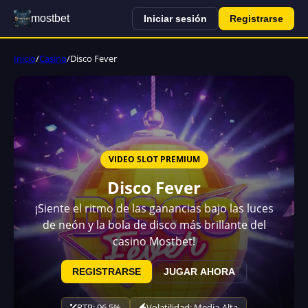
mostbet
Iniciar sesión
Registrarse
Inicio
/
Casino
/
Disco Fever
VIDEO SLOT PREMIUM
Disco Fever
¡Siente el ritmo de las ganancias bajo las luces
de neón y la bola de disco más brillante del
casino Mostbet!
REGISTRARSE
JUGAR AHORA
RTP: 96.5%
Volatilidad: Media-Alta