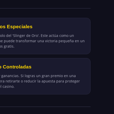
os Especiales
olo del 'Slinger de Oro'. Este actúa como un
ue puede transformar una victoria pequeña en un
s gratis.
 Controladas
y ganancias. Si logras un gran premio en una
era retirarte o reducir la apuesta para proteger
l casino.