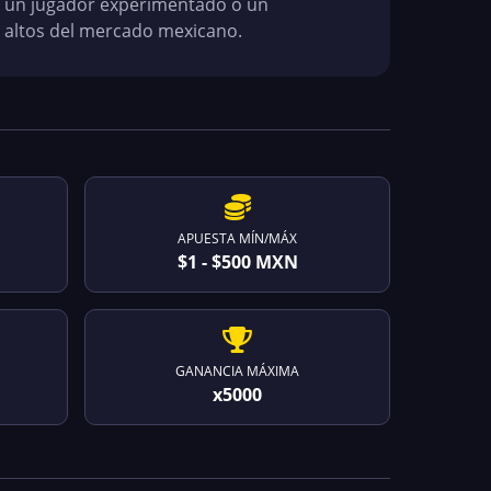
as un jugador experimentado o un
s altos del mercado mexicano.
APUESTA MÍN/MÁX
$1 - $500 MXN
GANANCIA MÁXIMA
x5000