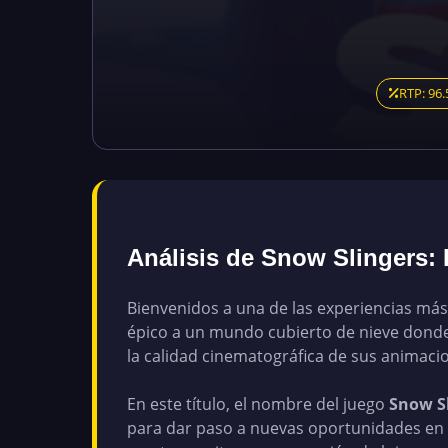
RTP: 96
Análisis de Snow Slingers: 
Bienvenidos a una de las experiencias má
épico a un mundo cubierto de nieve donde 
la calidad cinematográfica de sus animacion
En este título, el nombre del juego
Snow S
para dar paso a nuevas oportunidades en u