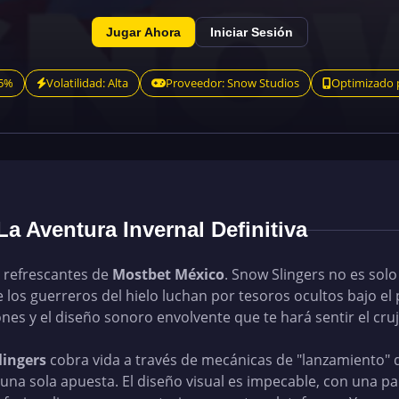
Jugar Ahora
Iniciar Sesión
.5%
Volatilidad: Alta
Proveedor: Snow Studios
Optimizado 
La Aventura Invernal Definitiva
s refrescantes de
Mostbet México
. Snow Slingers no es sol
los guerreros del hielo luchan por tesoros ocultos bajo el 
es y el diseño sonoro envolvente que te hará sentir el crujir
lingers
cobra vida a través de mecánicas de "lanzamiento"
na sola apuesta. El diseño visual es impecable, con una pa