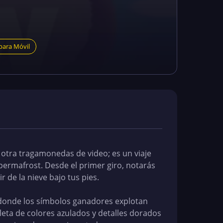
para Móvil
o otra tragamonedas de video; es un viaje
permafrost. Desde el primer giro, notarás
 de la nieve bajo tus pies.
 donde los símbolos ganadores explotan
leta de colores azulados y detalles dorados