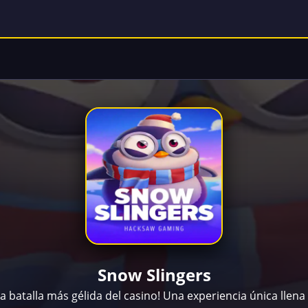
Snow Slingers
 batalla más gélida del casino! Una experiencia única llena