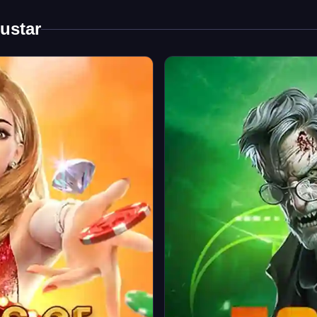
ustar